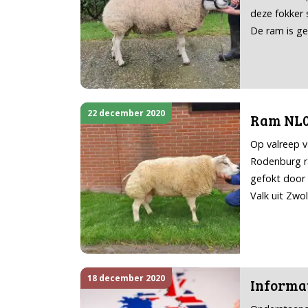
deze fokker
De ram is ge
22 december 2020
Ram NL0
Op valreep 
Rodenburg r
gefokt door
Valk uit Zwo
18 december 2020
Informat