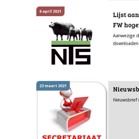
6 april 2021
Lijst aa
FW hoge
Aanwezige di
downloaden 
23 maart 2021
Nieuwsb
Nieuwsbrief