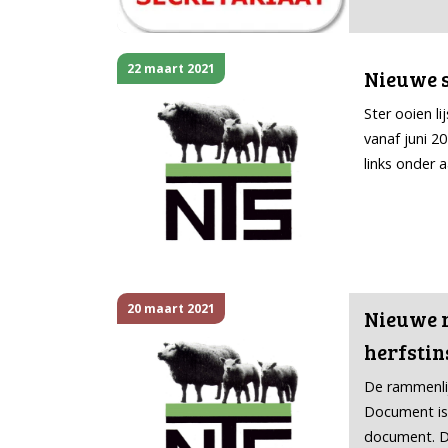
22 maart 2021
Nieuwe st
Ster ooien l
vanaf juni 2
links onder
20 maart 2021
Nieuwe r
herfstin
De rammenlij
Document is
document. 