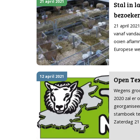
21 april 2021
Stal in 
bezoeke
21 april 20
vanaf vandaa
ooien aflamm
Europese wet
12 april 2021
Open Tex
Wegens groot
2020 zal er 
georganisee
stamboek tex
Zaterdag 21