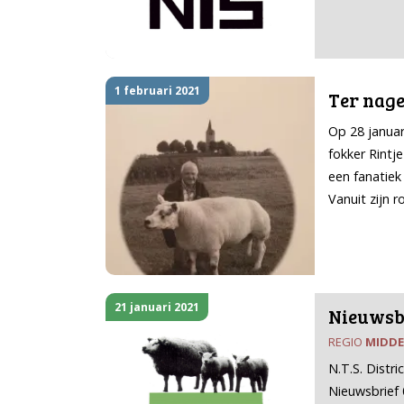
1 februari 2021
Ter nage
Op 28 januar
fokker Rintje
een fanatiek 
Vanuit zijn r
21 januari 2021
Nieuwsbr
REGIO
MIDD
N.T.S. Distr
Nieuwsbrief