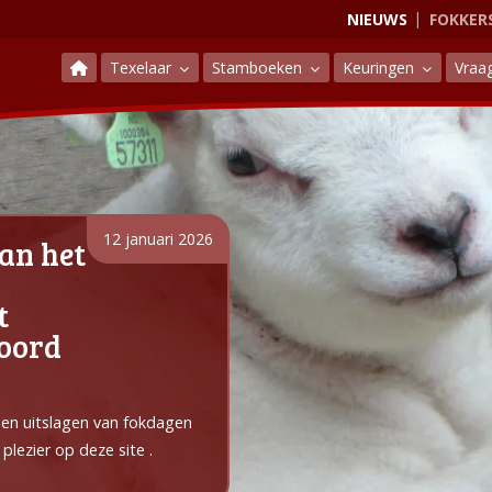
NIEUWS
FOKKER
Texelaar
Stamboeken
Keuringen
Vraa
12 januari 2026
an het
t
Noord
e en uitslagen van fokdagen
plezier op deze site .