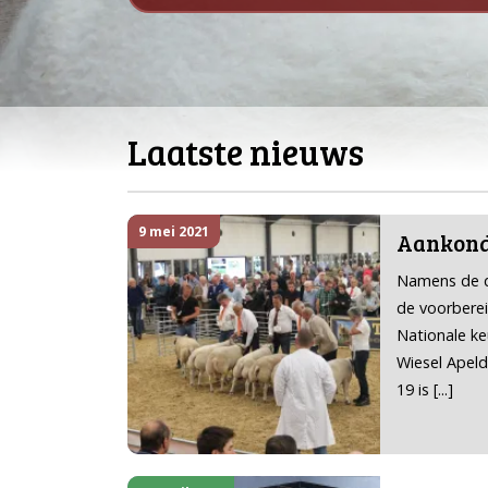
Laatste nieuws
9 mei 2021
Aankondi
Namens de 
de voorbere
Nationale ke
Wiesel Apeld
19 is
[...]