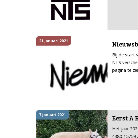
21 januari 2021
Nieuwsb
Bij de start
NTS verschen
pagina te zi
7 januari 2021
Eerst A R
Het jaar 202
4380-15759 