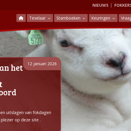
NIEUWS
FOKKER
Texelaar
Stamboeken
Keuringen
Vraa
12 januari 2026
an het
t
Noord
e en uitslagen van fokdagen
plezier op deze site .