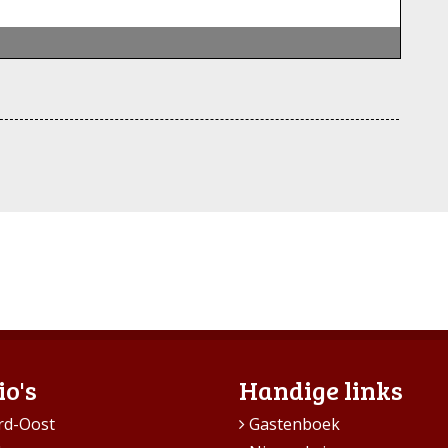
io's
Handige links
rd-Oost
Gastenboek