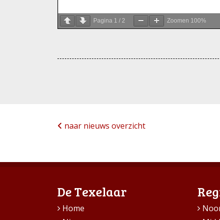
Pagina
1
/
2
Zoomen
100%
naar nieuws overzicht
De Texelaar
Reg
Home
Noo