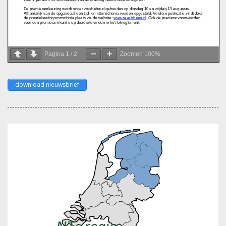
Pagina
1
/
2
Zoomen
100%
download nieuwsbrief