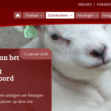
NIEUWS
FOKKER
Texelaar
Stamboeken
Keuringen
Vraa
12 januari 2026
an het
t
Noord
e en uitslagen van fokdagen
plezier op deze site .