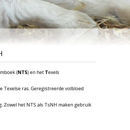
H
amboek (
NTS
) en het
T
exels
e Texelse ras. Geregistreerde volbloed
ing. Zowel het NTS als TsNH maken gebruik