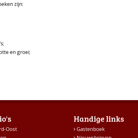
eken zijn:
s;
te en groei;
io's
Handige links
rd-Oost
Gastenboek
den
Nieuwsbrieven