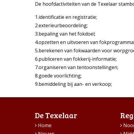
De hoofdactiviteiten van de Texelaar stambo
1.
identificatie en registratie;
2.
exterieurbeoordeling;
3.
bepaling van het fokdoel;
4.
opzetten en uitvoeren van fokprogramma’
5.
berekenen van fokwaarden voor worpgroot
6.
publiceren van fokkerij-informatie;
7.
organiseren van tentoonstellingen;
8.
goede voorlichting;
9.
bemiddeling bij aan- en verkoop;
De Texelaar
Reg
Home
Noo
Nieuws
Mid