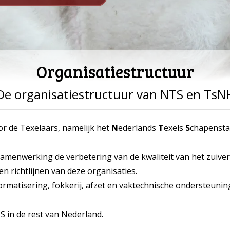
Organisatiestructuur
De organisatiestructuur van NTS en TsN
or de Texelaars, namelijk het
N
ederlands
T
exels
S
chapenst
samenwerking de verbetering van de kwaliteit van het zuiver
n richtlijnen van deze organisaties.
nformatisering, fokkerij, afzet en vaktechnische ondersteun
S in de rest van Nederland.