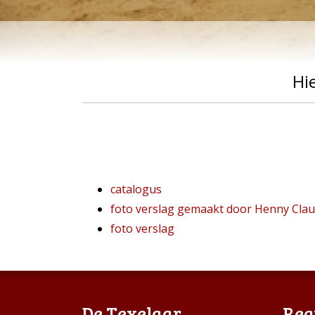
Hi
catalogus
foto verslag gemaakt door Henny Clau
foto verslag
De Texelaar
Reg