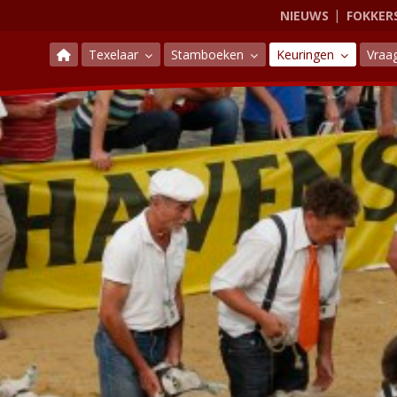
NIEUWS
FOKKER
Texelaar
Stamboeken
Keuringen
Vraa