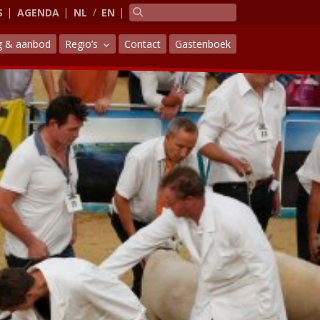
S
AGENDA
NL
EN
g & aanbod
Regio’s
Contact
Gastenboek