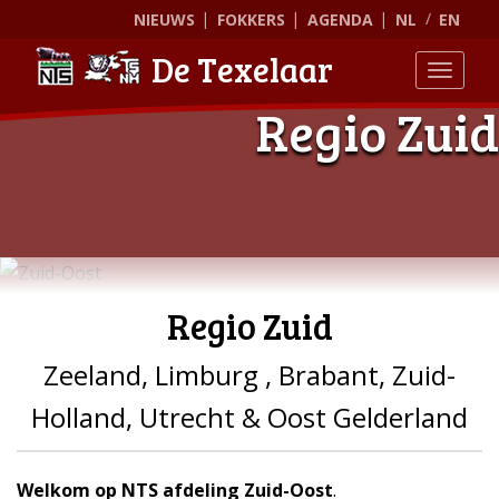
NIEUWS
FOKKERS
AGENDA
NL
EN
De Texelaar
Toggle
Regio Zuid
Regio Zuid
Zeeland, Limburg , Brabant, Zuid-
Holland, Utrecht & Oost Gelderland
Welkom op NTS afdeling Zuid-Oost
.