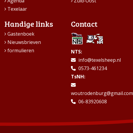
Agenda
Zuid-Oost
Texelaar
Handige links
Contact
Gastenboek
Nieuwsbrieven
formulieren
NTS:
info@texelsheep.nl
0573-461234
TsNH:
woutrodenburg@gmail.com
06-83920608