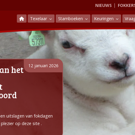
NIEUWS
FOKKER
Texelaar
Stamboeken
Keuringen
Vraa
12 januari 2026
an het
t
Noord
e en uitslagen van fokdagen
plezier op deze site .