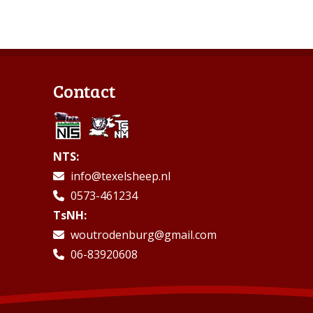
Contact
NTS:
info@texelsheep.nl
0573-461234
TsNH:
woutrodenburg@gmail.com
06-83920608