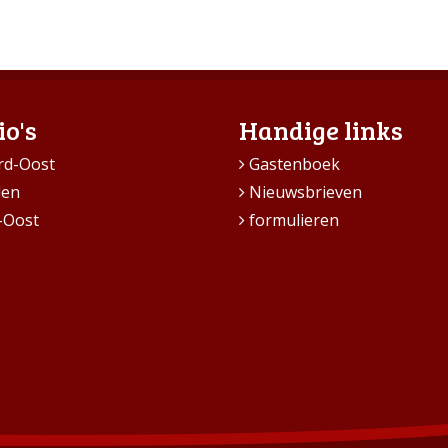
io's
Handige links
rd-Oost
Gastenboek
den
Nieuwsbrieven
-Oost
formulieren