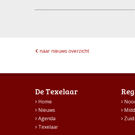
naar nieuws overzicht
De Texelaar
Reg
Home
Noo
Nieuws
Mid
Agenda
Zuid
Texelaar