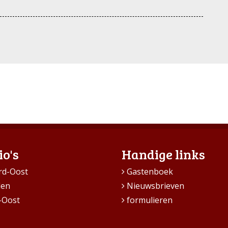
io's
Handige links
rd-Oost
Gastenboek
den
Nieuwsbrieven
-Oost
formulieren