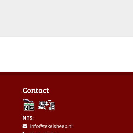
Contact
NTS:
info@texelsheep.nl