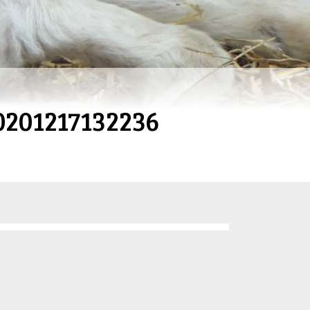
0201217132236