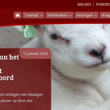
NIEUWS
FOKKER
Texelaar
Stamboeken
Keuringen
Vraa
12 januari 2026
an het
t
Noord
e en uitslagen van fokdagen
plezier op deze site .