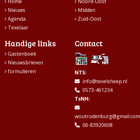
Home
Noord-Oost
Nieuws
Midden
Agenda
Zuid-Oost
Texelaar
Handige links
Contact
Gastenboek
Nieuwsbrieven
formulieren
NTS:
info@texelsheep.nl
0573-461234
TsNH:
woutrodenburg@gmail.com
06-83920608