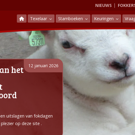
NIEUWS
FOKKER
Texelaar
Stamboeken
Keuringen
Vraa
12 januari 2026
an het
t
Noord
e en uitslagen van fokdagen
plezier op deze site .