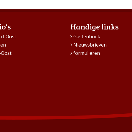
io's
Handige links
rd-Oost
Gastenboek
den
Nieuwsbrieven
-Oost
formulieren