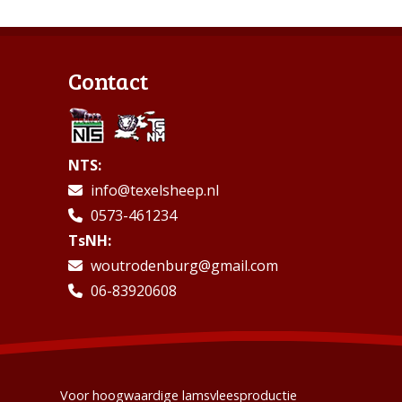
Contact
NTS:
info@texelsheep.nl
0573-461234
TsNH:
woutrodenburg@gmail.com
06-83920608
Voor hoogwaardige lamsvleesproductie