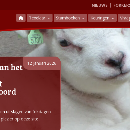
NIEUWS
FOKKER
Texelaar
Stamboeken
Keuringen
Vraa
12 januari 2026
an het
t
Noord
e en uitslagen van fokdagen
plezier op deze site .