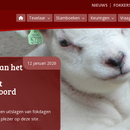
NIEUWS
FOKKER
Texelaar
Stamboeken
Keuringen
Vraa
12 januari 2026
an het
t
Noord
e en uitslagen van fokdagen
plezier op deze site .