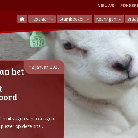
NIEUWS
FOKKER
Texelaar
Stamboeken
Keuringen
Vraa
12 januari 2026
an het
t
Noord
e en uitslagen van fokdagen
plezier op deze site .