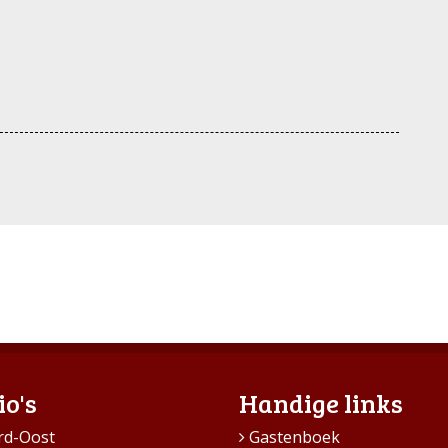
io's
Handige links
rd-Oost
Gastenboek