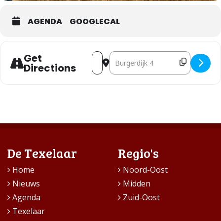
AGENDA
GOOGLECAL
Get
Address - Winterkeuring Den Burg [y6G
Destination Address - Winterkeu
Directions
De Texelaar
Regio's
Home
Noord-Oost
Nieuws
Midden
Agenda
Zuid-Oost
Texelaar