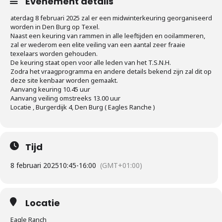
Evenement details
aterdag 8 februari 2025 zal er een midwinterkeuring georganiseerd
worden in Den Burg op Texel.
Naast een keuring van rammen in alle leeftijden en ooilammeren,
zal er wederom een elite veiling van een aantal zeer fraaie
texelaars worden gehouden.
De keuring staat open voor alle leden van het T.S.N.H.
Zodra het vraagprogramma en andere details bekend zijn zal dit op
deze site kenbaar worden gemaakt.
Aanvang keuring 10.45 uur
Aanvang veiling omstreeks 13.00 uur
Locatie , Burgerdijk 4, Den Burg ( Eagles Ranche )
Tijd
8 februari 2025
10:45
-
16:00
(GMT+01:00)
Locatie
Eagle Ranch