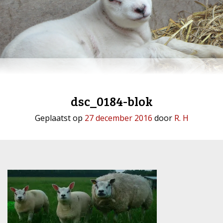
dsc_0184-blok
Geplaatst op
27 december 2016
door
R. H