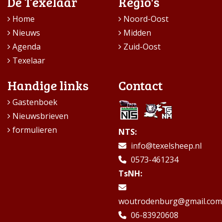
De Texelaar
Regio's
Home
Noord-Oost
Nieuws
Midden
Agenda
Zuid-Oost
Texelaar
Handige links
Contact
Gastenboek
Nieuwsbrieven
formulieren
NTS:
info@texelsheep.nl
0573-461234
TsNH:
woutrodenburg@gmail.com
06-83920608