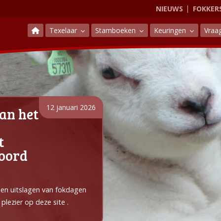
NIEUWS
FOKKER
Texelaar
Stamboeken
Keuringen
Vraa
12 januari 2026
an het
t
Noord
e en uitslagen van fokdagen
plezier op deze site .