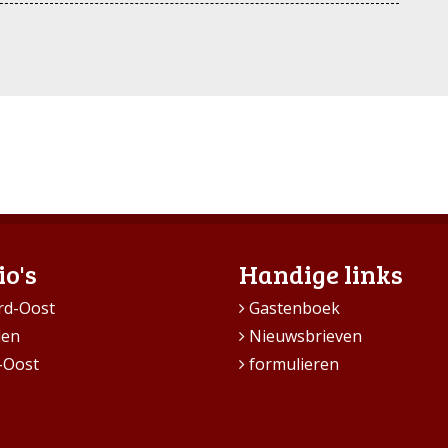
io's
Handige links
rd-Oost
Gastenboek
den
Nieuwsbrieven
-Oost
formulieren