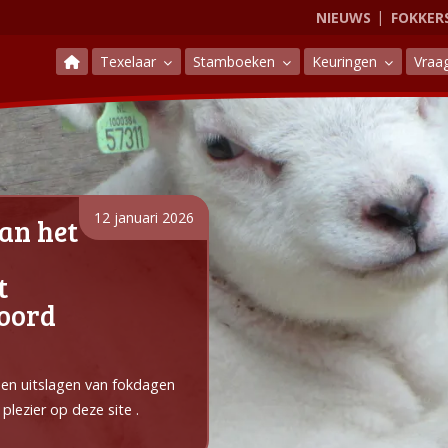
NIEUWS
FOKKER
Texelaar
Stamboeken
Keuringen
Vraa
12 januari 2026
an het
t
Noord
e en uitslagen van fokdagen
plezier op deze site .