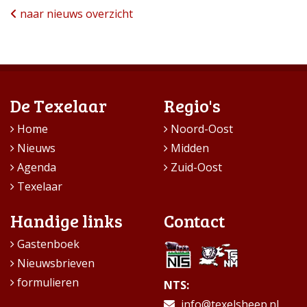
naar nieuws overzicht
De Texelaar
Regio's
Home
Noord-Oost
Nieuws
Midden
Agenda
Zuid-Oost
Texelaar
Handige links
Contact
Gastenboek
Nieuwsbrieven
formulieren
NTS:
info@texelsheep.nl