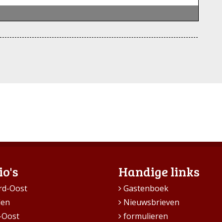
io's
Handige links
rd-Oost
Gastenboek
den
Nieuwsbrieven
-Oost
formulieren