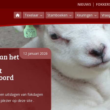
NIEUWS
FOKKER
Texelaar
Stamboeken
Keuringen
Vraa
12 januari 2026
an het
t
Noord
e en uitslagen van fokdagen
plezier op deze site .