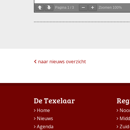
Pagina
1
/
3
Zoomen
100%
naar nieuws overzicht
De Texelaar
Reg
Home
Noo
Nieuws
Mid
Agenda
Zuid