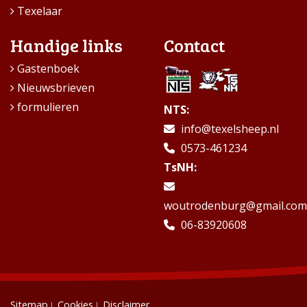
Texelaar
Handige links
Contact
Gastenboek
Nieuwsbrieven
formulieren
NTS:
info@texelsheep.nl
0573-461234
TsNH:
woutrodenburg@gmail.com
06-83920608
Sitemap
Cookies
Disclaimer