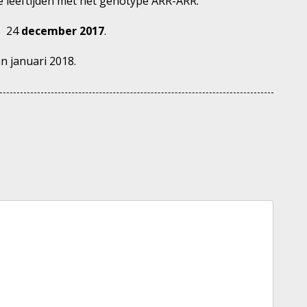
e leeftijden met het genotype ARR-ARR.
s 24
december 2017
.
an januari 2018.