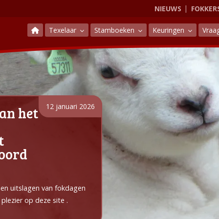
NIEUWS
FOKKER
Texelaar
Stamboeken
Keuringen
Vraa
12 januari 2026
an het
t
Noord
e en uitslagen van fokdagen
plezier op deze site .