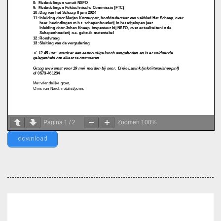
Pagina
1
/
2
Zoomen
100%
download