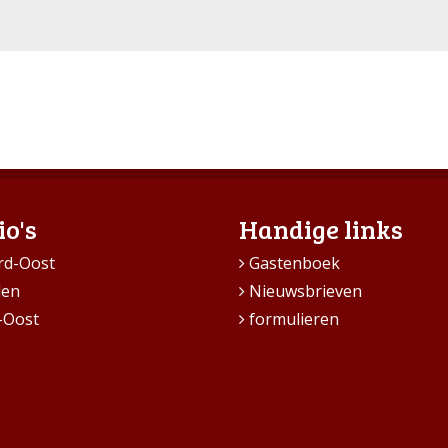
io's
Handige links
rd-Oost
Gastenboek
den
Nieuwsbrieven
-Oost
formulieren