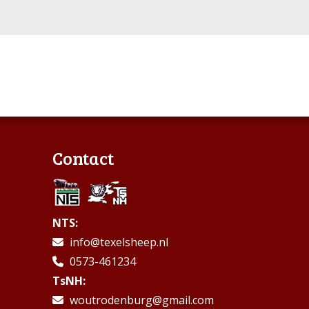
Contact
NTS:
info@texelsheep.nl
0573-461234
TsNH:
woutrodenburg@gmail.com