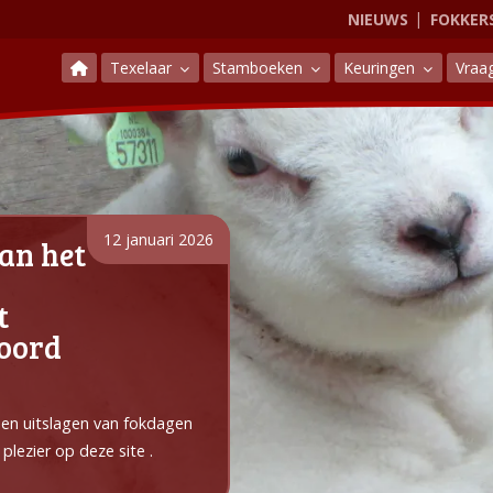
NIEUWS
FOKKER
Texelaar
Stamboeken
Keuringen
Vraa
12 januari 2026
an het
t
Noord
e en uitslagen van fokdagen
plezier op deze site .