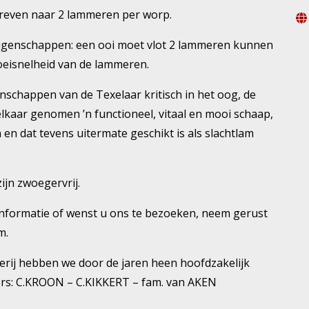
treven naar 2 lammeren per worp.
ereigenschappen: een ooi moet vlot 2 lammeren kunnen
eisnelheid van de lammeren.
enschappen van de Texelaar kritisch in het oog, de
ij elkaar genomen ’n functioneel, vitaal en mooi schaap,
n dat tevens uitermate geschikt is als slachtlam
ijn zwoegervrij.
u informatie of wenst u ons te bezoeken, neem gerust
m.
rij hebben we door de jaren heen hoofdzakelijk
ers: C.KROON – C.KIKKERT – fam. van AKEN