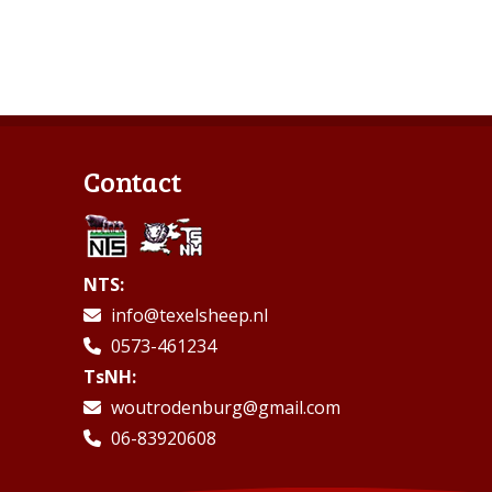
Contact
NTS:
info@texelsheep.nl
0573-461234
TsNH:
woutrodenburg@gmail.com
06-83920608