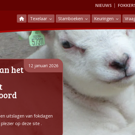
NIEUWS
FOKKER
Texelaar
Stamboeken
Keuringen
Vraa
12 januari 2026
an het
t
Noord
e en uitslagen van fokdagen
plezier op deze site .