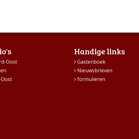
io's
Handige links
rd-Oost
Gastenboek
den
Nieuwsbrieven
-Oost
formulieren