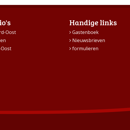
io's
Handige links
rd-Oost
Gastenboek
den
Nieuwsbrieven
-Oost
formulieren