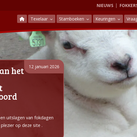
NIEUWS
FOKKER
Texelaar
Stamboeken
Keuringen
Vraa
12 januari 2026
an het
t
Noord
e en uitslagen van fokdagen
plezier op deze site .