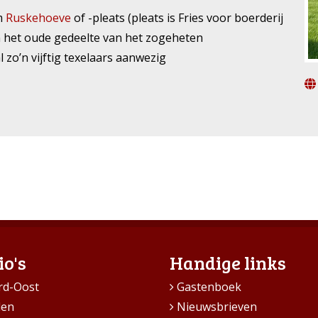
am
Ruskehoeve
of -pleats (pleats is Fries voor boerderij
 het oude gedeelte van het zogeheten
l zo’n vijftig texelaars aanwezig
io's
Handige links
rd-Oost
Gastenboek
den
Nieuwsbrieven