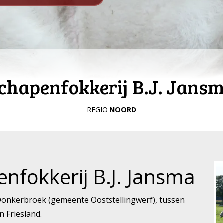
chapenfokkerij B.J. Jans
REGIO
NOORD
nfokkerij B.J. Jansma
n Donkerbroek (gemeente Ooststellingwerf), tussen
 Friesland.