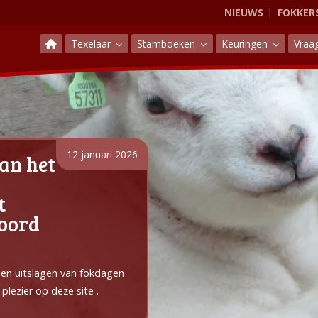
NIEUWS
FOKKER
Texelaar
Stamboeken
Keuringen
Vraa
12 januari 2026
an het
t
Noord
e en uitslagen van fokdagen
plezier op deze site .